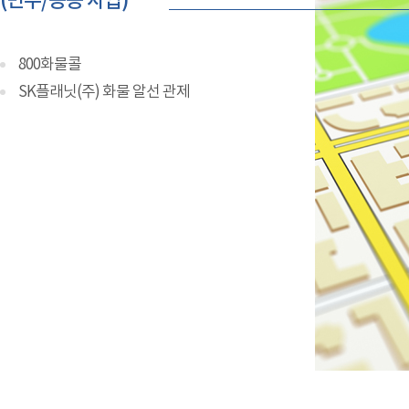
(민수/공공 사업)
800화물콜
SK플래닛(주) 화물 알선 관제