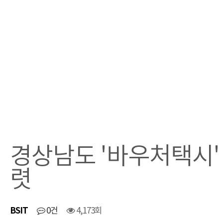
경상남도 '바우처택시'
렷
BSIT
0건
4,173회